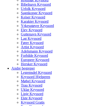
Regissør Kryssord
Bibelnavn Kryssord
Urfolk Kryssord
Sagnkonge Kryssord
Keiser Kryssord
Karakter Kryssord
Yrkesutøver Kryssord
Elev Kryssord
Guttenavn Kryssord
Lag Kryssord
Fører Kryssord
Artist Kryssord
Adelsmann Kryssord
Forbilde Kryssord
Europeer Kryssord
Hersker Kryssord
Andre begreper
Legemsdel Kryssord
Kryssord Hjelperen
Møbel Kryssord
Trau Kryssord
Uklar Kryssord
Linje Kryssord
Ekte Kryssord
Kryssord Gratis