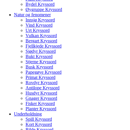
Bydel Kryssord
Øygruppe Kryssord
Natur og fenomener
Innsjø Kryssord
Vind Kryssord
Urt Kryssord
Vulkan Kryssord
Bergart Kryssord
Fjellkjede Kryssord
Sjødyr Kryssord
Bukt Kryssord
Stjerne Kryssord
Busk Kryssord
Papegøye Kryssord
Primat Kryssord
Rovdyr Kryssord
Antilope Kryssord
Husdyr Kryssord
Gnager Kryssord
Fisker Kryssord
Planter Kryssord
Underholdning
Spill Kryssord
Kort Kryssord
Bilde Kryssord