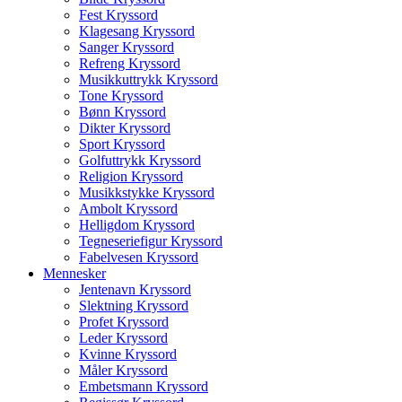
Fest Kryssord
Klagesang Kryssord
Sanger Kryssord
Refreng Kryssord
Musikkuttrykk Kryssord
Tone Kryssord
Bønn Kryssord
Dikter Kryssord
Sport Kryssord
Golfuttrykk Kryssord
Religion Kryssord
Musikkstykke Kryssord
Ambolt Kryssord
Helligdom Kryssord
Tegneseriefigur Kryssord
Fabelvesen Kryssord
Mennesker
Jentenavn Kryssord
Slektning Kryssord
Profet Kryssord
Leder Kryssord
Kvinne Kryssord
Måler Kryssord
Embetsmann Kryssord