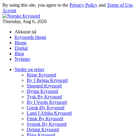
By using this site, you agree to the
Privacy Policy
and
Terms of Use
.
Accept
Thursday, Aug 6, 2026
Akkurat nå
Kryssords blogg
Blogg
Digital
Blog
Nyheter
Steder og reiser
Reise Kryssord
By I Belgia Kryssord
Slagsted Kryssord
Øystat Kryssord
Tysk By Kryssord
By I Sveits Kryssord
Gresk Øy Kryssord
Land I Afrika Kryssord
Finsk By Kryssord
Svensk By Kryssord
Delstat Kryssord
Plass Kryssord