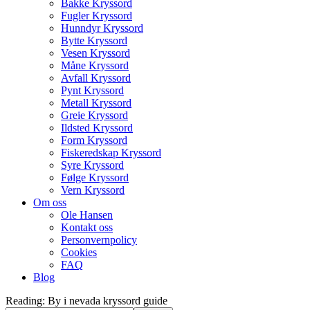
Bakke Kryssord
Fugler Kryssord
Hunndyr Kryssord
Bytte Kryssord
Vesen Kryssord
Måne Kryssord
Avfall Kryssord
Pynt Kryssord
Metall Kryssord
Greie Kryssord
Ildsted Kryssord
Form Kryssord
Fiskeredskap Kryssord
Syre Kryssord
Følge Kryssord
Vern Kryssord
Om oss
Ole Hansen
Kontakt oss
Personvernpolicy
Cookies
FAQ
Blog
Reading:
By i nevada kryssord guide