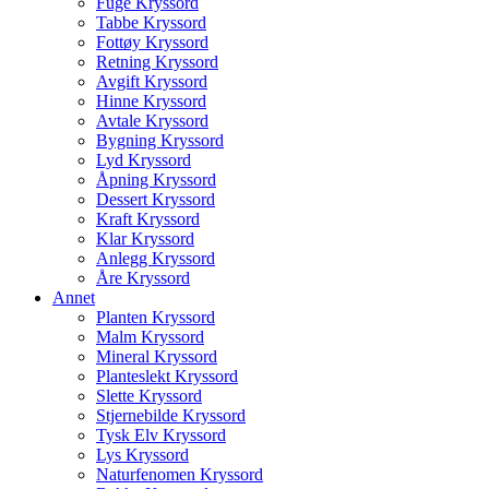
Fuge Kryssord
Tabbe Kryssord
Fottøy Kryssord
Retning Kryssord
Avgift Kryssord
Hinne Kryssord
Avtale Kryssord
Bygning Kryssord
Lyd Kryssord
Åpning Kryssord
Dessert Kryssord
Kraft Kryssord
Klar Kryssord
Anlegg Kryssord
Åre Kryssord
Annet
Planten Kryssord
Malm Kryssord
Mineral Kryssord
Planteslekt Kryssord
Slette Kryssord
Stjernebilde Kryssord
Tysk Elv Kryssord
Lys Kryssord
Naturfenomen Kryssord