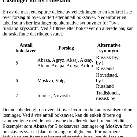
Løsninger for by i russland
En av de mest etterspurte delene av veiledningen er en konkret liste
over forslag til byer, sortert etter antall bokstaver. Nedenfor er en
tabell som viser løsninger og alternative synonymer for “by i
russland kryssord”. Ved å filtrere etter bokstaver du allerede har, kan
du raskt finne det riktige svaret.
Antall
Alternative
Forslag
bokstaver
synonym
Russisk by,
Abaza, Agryz, Aksaj, Aksay,
5
by i
Aldan, Anapa, Aniva, Ardon
Russland
Hovedstad,
6
Moskva, Volga
by i
Russland
Tradisjonell,
7
Irkutsk, Novosib
russisk by
Denne tabellen gir en oversikt over hvordan du kan organisere dine
løsninger. Ved å vite antall bokstaver, kan du enkelt filtrere og
sammenligne med de bokstavene du allerede har i rutenettet ditt.
Eksempler som
Abaza
for 5-bokstavers løsninger og
Moskva
for 6-
bokstavers svar er blant de mange mulighetene. For nærmere