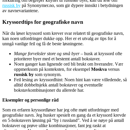
forklaring om begreper knyttet til russiske byer, kan du lese om
russisk by
på Synonymer.no, som gir dypere innsikt i betydningen
av navnevariantene.
Kryssordtips for geografiske navn
Når du løser kryssord som krever svar relatert til geografiske navn,
kan noen utfordringer dukke opp. Her er et utvalg av tips for å
unngå vanlige feil og få de beste løsningene.
Mange forveksler store og små byer
– husk at kryssord ofte
prioriterer byer med et bestemt antall bokstaver.
Noen ganger kan lignende ord bli brukt om hverandre. Vær
oppmerksom på konteksten, for eksempel
Moskva
versus
russisk by
som synonym.
Feil lesing av kryssordhint: Noen hint kan være villedende, så
alltid dobbeltsjekk antall bokstaver og eventuelle
bokstavkombinasjoner du allerede har.
Eksempler og personlige råd
Som en erfaren kryssordløser har jeg ofte møtt utfordringer med
geografiske navn. Jeg husker spesielt en gang da et kryssord krevde
en 5-bokstavers løsning på “by i russland”. Ved å se nøye på antall
bokstaver og prøve ulike kombinasjoner, fant jeg raskt at