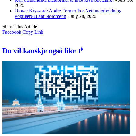
2026
Utover Kryssord: Andre Former For Nettunderholdning
Populære Blant Nordmenn
- July 28, 2026
Share This Article
Facebook
Copy Link
Du vil kanskje også like ↱