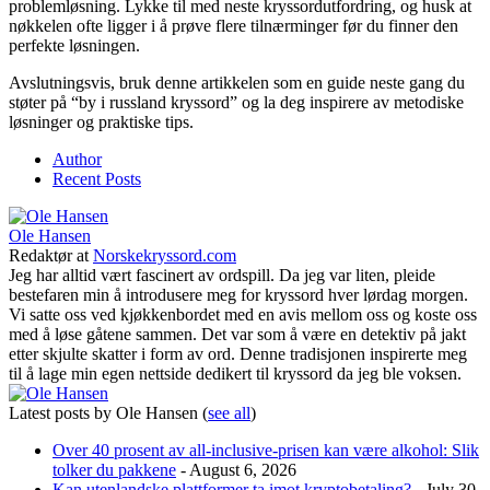
problemløsning. Lykke til med neste kryssordutfordring, og husk at
nøkkelen ofte ligger i å prøve flere tilnærminger før du finner den
perfekte løsningen.
Avslutningsvis, bruk denne artikkelen som en guide neste gang du
støter på “by i russland kryssord” og la deg inspirere av metodiske
løsninger og praktiske tips.
Author
Recent Posts
Ole Hansen
Redaktør
at
Norskekryssord.com
Jeg har alltid vært fascinert av ordspill. Da jeg var liten, pleide
bestefaren min å introdusere meg for kryssord hver lørdag morgen.
Vi satte oss ved kjøkkenbordet med en avis mellom oss og koste oss
med å løse gåtene sammen. Det var som å være en detektiv på jakt
etter skjulte skatter i form av ord. Denne tradisjonen inspirerte meg
til å lage min egen nettside dedikert til kryssord da jeg ble voksen.
Latest posts by Ole Hansen
(
see all
)
Over 40 prosent av all-inclusive-prisen kan være alkohol: Slik
tolker du pakkene
- August 6, 2026
Kan utenlandske plattformer ta imot kryptobetaling?
- July 30,