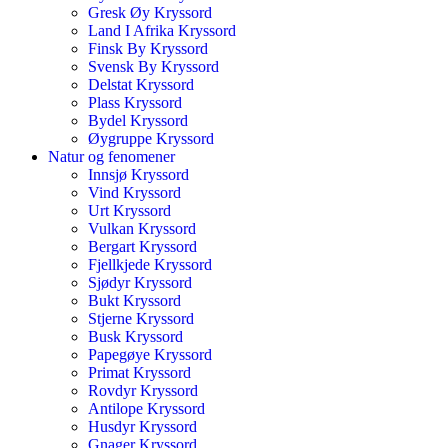
Gresk Øy Kryssord
Land I Afrika Kryssord
Finsk By Kryssord
Svensk By Kryssord
Delstat Kryssord
Plass Kryssord
Bydel Kryssord
Øygruppe Kryssord
Natur og fenomener
Innsjø Kryssord
Vind Kryssord
Urt Kryssord
Vulkan Kryssord
Bergart Kryssord
Fjellkjede Kryssord
Sjødyr Kryssord
Bukt Kryssord
Stjerne Kryssord
Busk Kryssord
Papegøye Kryssord
Primat Kryssord
Rovdyr Kryssord
Antilope Kryssord
Husdyr Kryssord
Gnager Kryssord