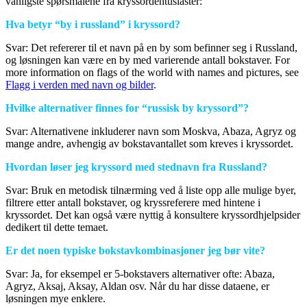
vanligste spørsmålene fra kryssordentusiaster:
Hva betyr “by i russland” i kryssord?
Svar: Det refererer til et navn på en by som befinner seg i Russland,
og løsningen kan være en by med varierende antall bokstaver. For
more information on flags of the world with names and pictures, see
Flagg i verden med navn og bilder
.
Hvilke alternativer finnes for “russisk by kryssord”?
Svar: Alternativene inkluderer navn som Moskva, Abaza, Agryz og
mange andre, avhengig av bokstavantallet som kreves i kryssordet.
Hvordan løser jeg kryssord med stednavn fra Russland?
Svar: Bruk en metodisk tilnærming ved å liste opp alle mulige byer,
filtrere etter antall bokstaver, og kryssreferere med hintene i
kryssordet. Det kan også være nyttig å konsultere kryssordhjelpsider
dedikert til dette temaet.
Er det noen typiske bokstavkombinasjoner jeg bør vite?
Svar: Ja, for eksempel er 5-bokstavers alternativer ofte: Abaza,
Agryz, Aksaj, Aksay, Aldan osv. Når du har disse dataene, er
løsningen mye enklere.