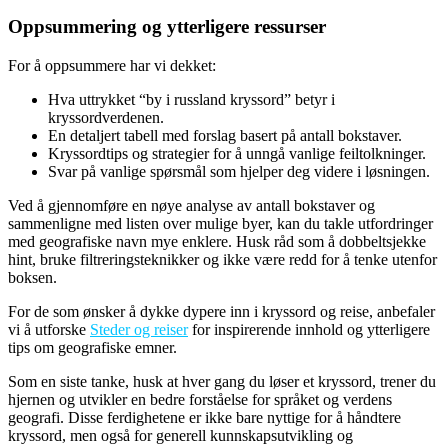
Oppsummering og ytterligere ressurser
For å oppsummere har vi dekket:
Hva uttrykket “by i russland kryssord” betyr i
kryssordverdenen.
En detaljert tabell med forslag basert på antall bokstaver.
Kryssordtips og strategier for å unngå vanlige feiltolkninger.
Svar på vanlige spørsmål som hjelper deg videre i løsningen.
Ved å gjennomføre en nøye analyse av antall bokstaver og
sammenligne med listen over mulige byer, kan du takle utfordringer
med geografiske navn mye enklere. Husk råd som å dobbeltsjekke
hint, bruke filtreringsteknikker og ikke være redd for å tenke utenfor
boksen.
For de som ønsker å dykke dypere inn i kryssord og reise, anbefaler
vi å utforske
Steder og reiser
for inspirerende innhold og ytterligere
tips om geografiske emner.
Som en siste tanke, husk at hver gang du løser et kryssord, trener du
hjernen og utvikler en bedre forståelse for språket og verdens
geografi. Disse ferdighetene er ikke bare nyttige for å håndtere
kryssord, men også for generell kunnskapsutvikling og