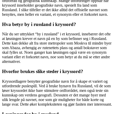
ordforråd og geografisk kunnskap. Mange utfordringer oppstår når
kryssord inneholder geografiske navn, spesielt fra land som
Russland. I slike tilfeller er det ikke alltid det offisielle navnet som
benyttes, men heller en variant, et synonym eller et forkortet navn.
Hva betyr by i russland i kryssord?
Når du ser uttrykket “by i russland” i et kryssord, innebærer det ofte
at løsningen krever et navn på en by som befinner seg i Russland.
Dette kan dekke alt fra store metropoler som Moskva til mindre byer
som Abaza, avhengig av rutenettets plass og antall bokstaver som
skal fylles ut. Noen ganger kan løsningen også være en synonym
variant eller et forkortet navn, noe som betyr at du må se etter andre
alternativer.
Hvorfor brukes slike steder i kryssord?
Kryssordlagere benytter geografiske navn for å skape et variert og
utfordrende puslespill. Ved å bruke bynavn fra Russland, vil de som
løser kryssordet ikke bare stimulere ordforrådet, men også teste sin
kunnskap om verdens geografi. Dessuten er det mange byer med
ulik lengde på navnet, noe som gir muligheter for både korte og
lange svar. Dette øker kompleksiteten og gjør fasiten mer interessant.