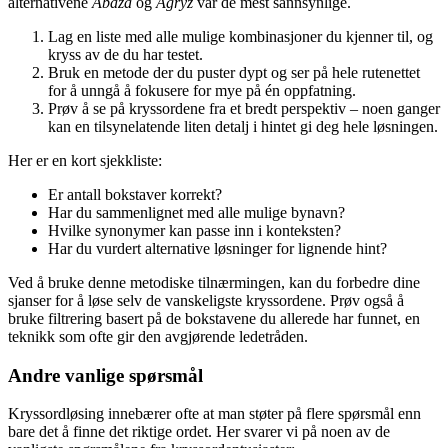
alternativene
Abaza
og
Agryz
var de mest sannsynlige.
Lag en liste med alle mulige kombinasjoner du kjenner til, og
kryss av de du har testet.
Bruk en metode der du puster dypt og ser på hele rutenettet
for å unngå å fokusere for mye på én oppfatning.
Prøv å se på kryssordene fra et bredt perspektiv – noen ganger
kan en tilsynelatende liten detalj i hintet gi deg hele løsningen.
Her er en kort sjekkliste:
Er antall bokstaver korrekt?
Har du sammenlignet med alle mulige bynavn?
Hvilke synonymer kan passe inn i konteksten?
Har du vurdert alternative løsninger for lignende hint?
Ved å bruke denne metodiske tilnærmingen, kan du forbedre dine
sjanser for å løse selv de vanskeligste kryssordene. Prøv også å
bruke filtrering basert på de bokstavene du allerede har funnet, en
teknikk som ofte gir den avgjørende ledetråden.
Andre vanlige spørsmål
Kryssordløsing innebærer ofte at man støter på flere spørsmål enn
bare det å finne det riktige ordet. Her svarer vi på noen av de