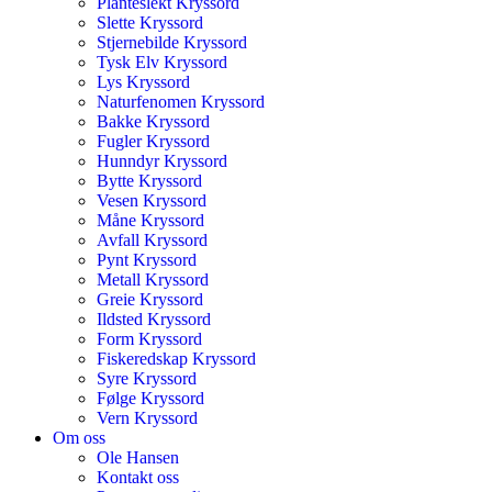
Planteslekt Kryssord
Slette Kryssord
Stjernebilde Kryssord
Tysk Elv Kryssord
Lys Kryssord
Naturfenomen Kryssord
Bakke Kryssord
Fugler Kryssord
Hunndyr Kryssord
Bytte Kryssord
Vesen Kryssord
Måne Kryssord
Avfall Kryssord
Pynt Kryssord
Metall Kryssord
Greie Kryssord
Ildsted Kryssord
Form Kryssord
Fiskeredskap Kryssord
Syre Kryssord
Følge Kryssord
Vern Kryssord
Om oss
Ole Hansen
Kontakt oss