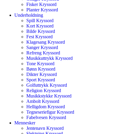
Fisker Kryssord
Planter Kryssord
Underholdning
Spill Kryssord
Kort Kryssord
Bilde Kryssord
Fest Kryssord
Klagesang Kryssord
Sanger Kryssord
Refreng Kryssord
Musikkuttrykk Kryssord
Tone Kryssord
Bønn Kryssord
Dikter Kryssord
Sport Kryssord
Golfuttrykk Kryssord
Religion Kryssord
Musikkstykke Kryssord
Ambolt Kryssord
Helligdom Kryssord
Tegneseriefigur Kryssord
Fabelvesen Kryssord
Mennesker
Jentenavn Kryssord
Slektning Kryssord