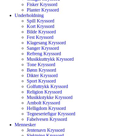
Fisker Kryssord
Planter Kryssord
Underholdning
Spill Kryssord
Kort Kryssord
Bilde Kryssord
Fest Kryssord
Klagesang Kryssord
Sanger Kryssord
Refreng Kryssord
Musikkuttrykk Kryssord
Tone Kryssord
Bønn Kryssord
Dikter Kryssord
Sport Kryssord
Golfuttrykk Kryssord
Religion Kryssord
Musikkstykke Kryssord
Ambolt Kryssord
Helligdom Kryssord
Tegneseriefigur Kryssord
Fabelvesen Kryssord
Mennesker
Jentenavn Kryssord
Slektning Kryssord