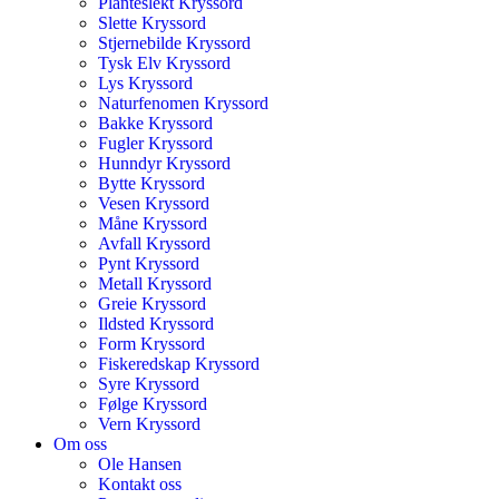
Planteslekt Kryssord
Slette Kryssord
Stjernebilde Kryssord
Tysk Elv Kryssord
Lys Kryssord
Naturfenomen Kryssord
Bakke Kryssord
Fugler Kryssord
Hunndyr Kryssord
Bytte Kryssord
Vesen Kryssord
Måne Kryssord
Avfall Kryssord
Pynt Kryssord
Metall Kryssord
Greie Kryssord
Ildsted Kryssord
Form Kryssord
Fiskeredskap Kryssord
Syre Kryssord
Følge Kryssord
Vern Kryssord
Om oss
Ole Hansen
Kontakt oss