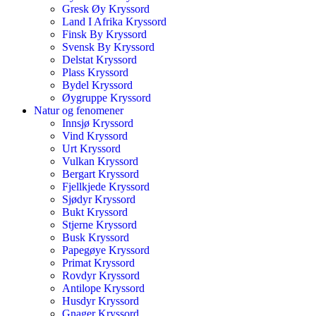
Gresk Øy Kryssord
Land I Afrika Kryssord
Finsk By Kryssord
Svensk By Kryssord
Delstat Kryssord
Plass Kryssord
Bydel Kryssord
Øygruppe Kryssord
Natur og fenomener
Innsjø Kryssord
Vind Kryssord
Urt Kryssord
Vulkan Kryssord
Bergart Kryssord
Fjellkjede Kryssord
Sjødyr Kryssord
Bukt Kryssord
Stjerne Kryssord
Busk Kryssord
Papegøye Kryssord
Primat Kryssord
Rovdyr Kryssord
Antilope Kryssord
Husdyr Kryssord
Gnager Kryssord