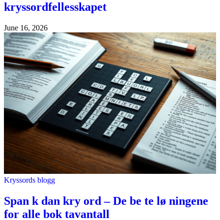
kryssordfellesskapet
June 16, 2026
Kryssords blogg
Span k dan kry ord – De be te lø ningene
for alle bok tavantall