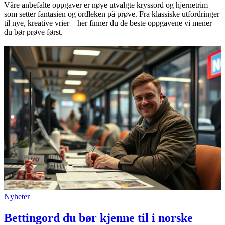
Våre anbefalte oppgaver er nøye utvalgte kryssord og hjernetrim
som setter fantasien og ordleken på prøve. Fra klassiske utfordringer
til nye, kreative vrier – her finner du de beste oppgavene vi mener
du bør prøve først.
Nyheter
Bettingord du bør kjenne til i norske