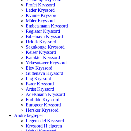
Profet Kryssord
Leder Kryssord
Kvinne Kryssord
Måler Kryssord
Embetsmann Kryssord
Regissør Kryssord
Bibelnavn Kryssord
Urfolk Kryssord
Sagnkonge Kryssord
Keiser Kryssord
Karakter Kryssord
Yrkesutøver Kryssord
Elev Kryssord
Guttenavn Kryssord
Lag Kryssord
Fører Kryssord
Artist Kryssord
Adelsmann Kryssord
Forbilde Kryssord
Europeer Kryssord
Hersker Kryssord
Andre begreper
Legemsdel Kryssord
Kryssord Hjelperen