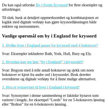
Du kan også utforske
By i Sveits Kryssord
for flere eksempler og
utfordringer.
Til slutt, husk at detaljert oppmerksomhet og kombinasjonen av
logikk med digitale verktøy kan gjøre kryssordløsningen både
enklere og morsommere.
Vanlige spørsmål om by i England for kryssord
1. Hvilke byer i England passer for kryssord med 4 bokstaver?
Svar: Eksempler inkluderer Bath, York, Hull, Bury og Ely.
2. Hvordan kan jeg løse “by i England” i kryssordet?
Svar: Begynn med å telle antall bokstaver og sjekk om noen
bokstaver er kjent fra andre ord i kryssordet. Bruk deretter
oversiktene og digitale verktøy for å finne mulige alternativer.
3. Hva er synonymer til byer i England i kryssord?
Svar: Synonymer i denne sammenheng er faktiske bynavn som
varierer i lengde, for eksempel “Leeds” for en 5-bokstavers løsning
eller “Bolton” for en 6-bokstavers løsning.