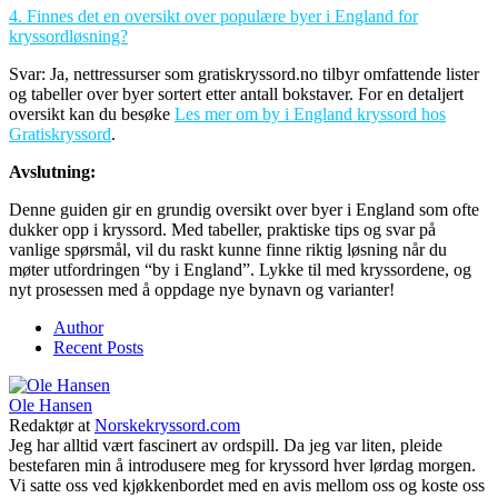
4. Finnes det en oversikt over populære byer i England for
kryssordløsning?
Svar: Ja, nettressurser som gratiskryssord.no tilbyr omfattende lister
og tabeller over byer sortert etter antall bokstaver. For en detaljert
oversikt kan du besøke
Les mer om by i England kryssord hos
Gratiskryssord
.
Avslutning:
Denne guiden gir en grundig oversikt over byer i England som ofte
dukker opp i kryssord. Med tabeller, praktiske tips og svar på
vanlige spørsmål, vil du raskt kunne finne riktig løsning når du
møter utfordringen “by i England”. Lykke til med kryssordene, og
nyt prosessen med å oppdage nye bynavn og varianter!
Author
Recent Posts
Ole Hansen
Redaktør
at
Norskekryssord.com
Jeg har alltid vært fascinert av ordspill. Da jeg var liten, pleide
bestefaren min å introdusere meg for kryssord hver lørdag morgen.
Vi satte oss ved kjøkkenbordet med en avis mellom oss og koste oss