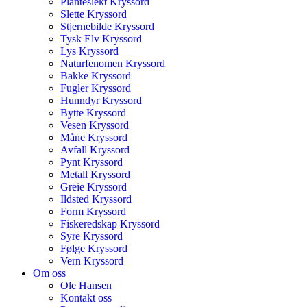
Planteslekt Kryssord
Slette Kryssord
Stjernebilde Kryssord
Tysk Elv Kryssord
Lys Kryssord
Naturfenomen Kryssord
Bakke Kryssord
Fugler Kryssord
Hunndyr Kryssord
Bytte Kryssord
Vesen Kryssord
Måne Kryssord
Avfall Kryssord
Pynt Kryssord
Metall Kryssord
Greie Kryssord
Ildsted Kryssord
Form Kryssord
Fiskeredskap Kryssord
Syre Kryssord
Følge Kryssord
Vern Kryssord
Om oss
Ole Hansen
Kontakt oss