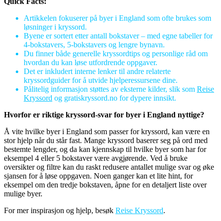
Quick Facts:
Artikkelen fokuserer på byer i England som ofte brukes som
løsninger i kryssord.
Byene er sortert etter antall bokstaver – med egne tabeller for
4-bokstavers, 5-bokstavers og lengre bynavn.
Du finner både generelle kryssordtips og personlige råd om
hvordan du kan løse utfordrende oppgaver.
Det er inkludert interne lenker til andre relaterte
kryssordguider for å utvide hjelperessursene dine.
Pålitelig informasjon støttes av eksterne kilder, slik som
Reise
Kryssord
og gratiskryssord.no for dypere innsikt.
Hvorfor er riktige kryssord-svar for byer i England nyttige?
Å vite hvilke byer i England som passer for kryssord, kan være en
stor hjelp når du står fast. Mange kryssord baserer seg på ord med
bestemte lengder, og da kan kjennskap til hvilke byer som har for
eksempel 4 eller 5 bokstaver være avgjørende. Ved å bruke
oversikter og filtre kan du raskt redusere antallet mulige svar og øke
sjansen for å løse oppgaven. Noen ganger kan et lite hint, for
eksempel om den tredje bokstaven, åpne for en detaljert liste over
mulige byer.
For mer inspirasjon og hjelp, besøk
Reise Kryssord
.