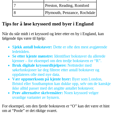
7
Preston, Reading, Romford
8
Plymouth, Penzance, Rochdale
Tips for å løse kryssord med byer i England
Når du står midt i et kryssord og leter etter en by i England, kan
følgende tips være til hjelp:
Sjekk antall bokstaver:
Dette er ofte den mest avgjørende
ledetråden.
Se etter kjente mønstre:
Identifiser bokstaver du allerede
kjenner – for eksempel om den tredje bokstaven er “R”.
Bruk digitale kryssordhjelpere:
Nettsteder med
søkefunksjoner lar deg filtrere etter antall bokstaver og
oppdateres ofte med nye data.
Vær oppmerksom på kjente byer:
Byer som London,
Bristol eller Southampton kan dukke opp, selv om de kanskje
ikke alltid passer med det angitte antallet bokstaver.
Prøv alternative skrivemåter:
Noen kryssord velger
uvanlige varianter av bynavn.
For eksempel, om den fjerde bokstaven er “O” kan det være et hint
om at “Poole” er det riktige svaret.