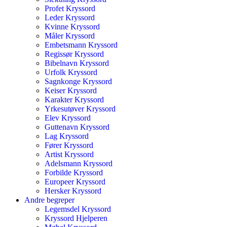
Profet Kryssord
Leder Kryssord
Kvinne Kryssord
Måler Kryssord
Embetsmann Kryssord
Regissør Kryssord
Bibelnavn Kryssord
Urfolk Kryssord
Sagnkonge Kryssord
Keiser Kryssord
Karakter Kryssord
Yrkesutøver Kryssord
Elev Kryssord
Guttenavn Kryssord
Lag Kryssord
Fører Kryssord
Artist Kryssord
Adelsmann Kryssord
Forbilde Kryssord
Europeer Kryssord
Hersker Kryssord
Andre begreper
Legemsdel Kryssord
Kryssord Hjelperen