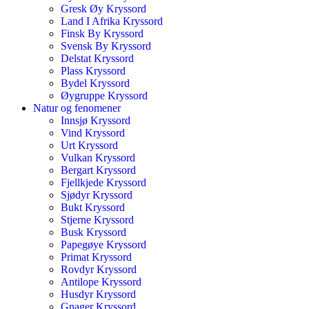
Gresk Øy Kryssord
Land I Afrika Kryssord
Finsk By Kryssord
Svensk By Kryssord
Delstat Kryssord
Plass Kryssord
Bydel Kryssord
Øygruppe Kryssord
Natur og fenomener
Innsjø Kryssord
Vind Kryssord
Urt Kryssord
Vulkan Kryssord
Bergart Kryssord
Fjellkjede Kryssord
Sjødyr Kryssord
Bukt Kryssord
Stjerne Kryssord
Busk Kryssord
Papegøye Kryssord
Primat Kryssord
Rovdyr Kryssord
Antilope Kryssord
Husdyr Kryssord
Gnager Kryssord