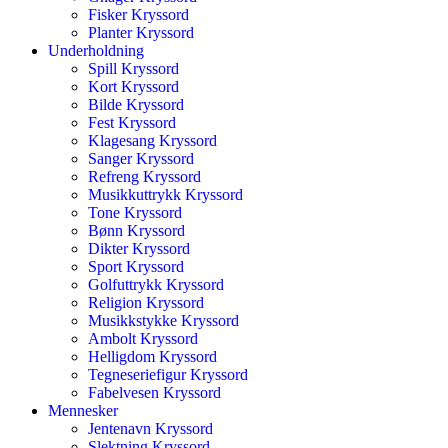
Fisker Kryssord
Planter Kryssord
Underholdning
Spill Kryssord
Kort Kryssord
Bilde Kryssord
Fest Kryssord
Klagesang Kryssord
Sanger Kryssord
Refreng Kryssord
Musikkuttrykk Kryssord
Tone Kryssord
Bønn Kryssord
Dikter Kryssord
Sport Kryssord
Golfuttrykk Kryssord
Religion Kryssord
Musikkstykke Kryssord
Ambolt Kryssord
Helligdom Kryssord
Tegneseriefigur Kryssord
Fabelvesen Kryssord
Mennesker
Jentenavn Kryssord
Slektning Kryssord