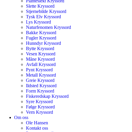
Planteslekt Kryssord
Slette Kryssord
Stjernebilde Kryssord
Tysk Elv Kryssord
Lys Kryssord
Naturfenomen Kryssord
Bakke Kryssord
Fugler Kryssord
Hunndyr Kryssord
Bytte Kryssord
Vesen Kryssord
Måne Kryssord
Avfall Kryssord
Pynt Kryssord
Metall Kryssord
Greie Kryssord
Ildsted Kryssord
Form Kryssord
Fiskeredskap Kryssord
Syre Kryssord
Følge Kryssord
Vern Kryssord
Om oss
Ole Hansen
Kontakt oss