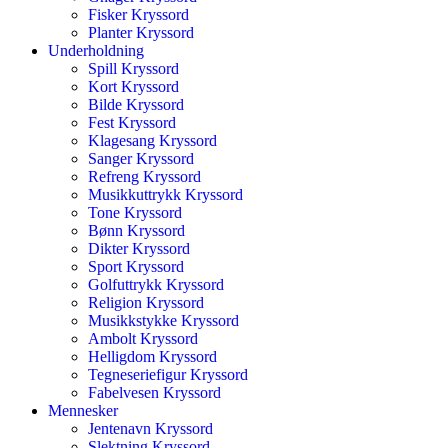
Fisker Kryssord
Planter Kryssord
Underholdning
Spill Kryssord
Kort Kryssord
Bilde Kryssord
Fest Kryssord
Klagesang Kryssord
Sanger Kryssord
Refreng Kryssord
Musikkuttrykk Kryssord
Tone Kryssord
Bønn Kryssord
Dikter Kryssord
Sport Kryssord
Golfuttrykk Kryssord
Religion Kryssord
Musikkstykke Kryssord
Ambolt Kryssord
Helligdom Kryssord
Tegneseriefigur Kryssord
Fabelvesen Kryssord
Mennesker
Jentenavn Kryssord
Slektning Kryssord