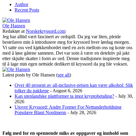
Author
Recent Posts
Ole Hansen
Redaktør
at
Norskekryssord.com
Jeg har alltid vært fascinert av ordspill. Da jeg var liten, pleide
bestefaren min å introdusere meg for kryssord hver lørdag morgen.
Vi satte oss ved kjøkkenbordet med en avis mellom oss og koste oss
med å løse gåtene sammen. Det var som å være en detektiv på jakt
etter skjulte skatter i form av ord. Denne tradisjonen inspirerte meg
til å lage min egen nettside dedikert til kryssord da jeg ble voksen.
Latest posts by Ole Hansen
(
see all
)
Over 40 prosent av all-inclusive-prisen kan være alkohol: Slik
tolker du pakkene
- August 6, 2026
Kan utenlandske plattformer ta imot kryptobetaling?
- July 30,
2026
Utover Kryssord: Andre Former For Nettunderholdning
Populære Blant Nordmenn
- July 28, 2026
Følg med for en spennende miks av oppgaver og innhold som