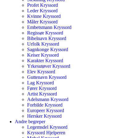
Profet Kryssord
Leder Kryssord
Kvinne Kryssord
Måler Kryssord
Embetsmann Kryssord
Regissør Kryssord
Bibelnavn Kryssord
Urfolk Kryssord
Sagnkonge Kryssord
Keiser Kryssord
Karakter Kryssord
Yrkesutøver Kryssord
Elev Kryssord
Guttenavn Kryssord
Lag Kryssord
Fører Kryssord
Artist Kryssord
Adelsmann Kryssord
Forbilde Kryssord
Europeer Kryssord
Hersker Kryssord
Andre begreper
Legemsdel Kryssord
Kryssord Hjelperen