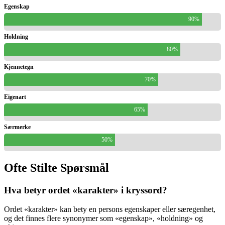
Egenskap
90%
Holdning
80%
Kjennetegn
70%
Eigenart
65%
Særmerke
50%
Ofte Stilte Spørsmål
Hva betyr ordet «karakter» i kryssord?
Ordet «karakter» kan bety en persons egenskaper eller særegenhet,
og det finnes flere synonymer som «egenskap», «holdning» og