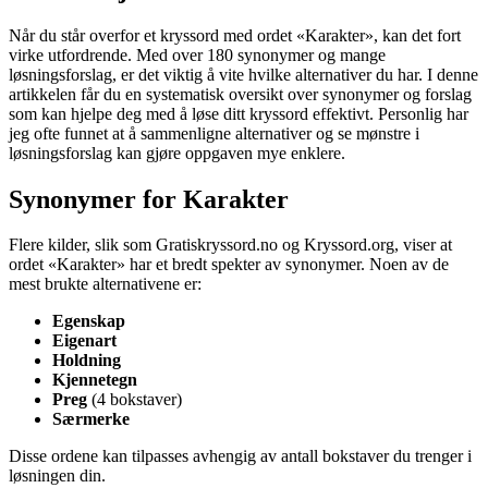
Når du står overfor et kryssord med ordet «Karakter», kan det fort
virke utfordrende. Med over 180 synonymer og mange
løsningsforslag, er det viktig å vite hvilke alternativer du har. I denne
artikkelen får du en systematisk oversikt over synonymer og forslag
som kan hjelpe deg med å løse ditt kryssord effektivt. Personlig har
jeg ofte funnet at å sammenligne alternativer og se mønstre i
løsningsforslag kan gjøre oppgaven mye enklere.
Synonymer for Karakter
Flere kilder, slik som Gratiskryssord.no og Kryssord.org, viser at
ordet «Karakter» har et bredt spekter av synonymer. Noen av de
mest brukte alternativene er:
Egenskap
Eigenart
Holdning
Kjennetegn
Preg
(4 bokstaver)
Særmerke
Disse ordene kan tilpasses avhengig av antall bokstaver du trenger i
løsningen din.