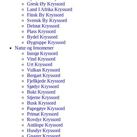
Gresk Øy Kryssord
Land I Afrika Kryssord
Finsk By Kryssord
Svensk By Kryssord
Delstat Kryssord
Plass Kryssord
Bydel Kryssord
Øygruppe Kryssord
Natur og fenomener
Innsjø Kryssord
Vind Kryssord
Urt Kryssord
Vulkan Kryssord
Bergart Kryssord
Fjellkjede Kryssord
Sjødyr Kryssord
Bukt Kryssord
Stjerne Kryssord
Busk Kryssord
Papegøye Kryssord
Primat Kryssord
Rovdyr Kryssord
Antilope Kryssord
Husdyr Kryssord
Gnager Kryssord