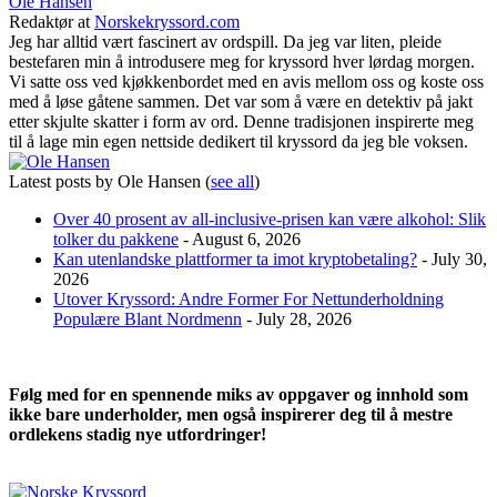
Ole Hansen
Redaktør
at
Norskekryssord.com
Jeg har alltid vært fascinert av ordspill. Da jeg var liten, pleide
bestefaren min å introdusere meg for kryssord hver lørdag morgen.
Vi satte oss ved kjøkkenbordet med en avis mellom oss og koste oss
med å løse gåtene sammen. Det var som å være en detektiv på jakt
etter skjulte skatter i form av ord. Denne tradisjonen inspirerte meg
til å lage min egen nettside dedikert til kryssord da jeg ble voksen.
Latest posts by Ole Hansen
(
see all
)
Over 40 prosent av all-inclusive-prisen kan være alkohol: Slik
tolker du pakkene
- August 6, 2026
Kan utenlandske plattformer ta imot kryptobetaling?
- July 30,
2026
Utover Kryssord: Andre Former For Nettunderholdning
Populære Blant Nordmenn
- July 28, 2026
Følg med for en spennende miks av oppgaver og innhold som
ikke bare underholder, men også inspirerer deg til å mestre
ordlekens stadig nye utfordringer!