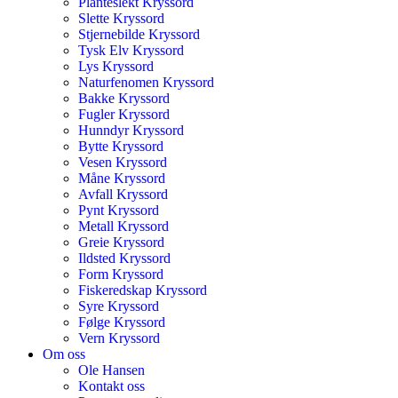
Planteslekt Kryssord
Slette Kryssord
Stjernebilde Kryssord
Tysk Elv Kryssord
Lys Kryssord
Naturfenomen Kryssord
Bakke Kryssord
Fugler Kryssord
Hunndyr Kryssord
Bytte Kryssord
Vesen Kryssord
Måne Kryssord
Avfall Kryssord
Pynt Kryssord
Metall Kryssord
Greie Kryssord
Ildsted Kryssord
Form Kryssord
Fiskeredskap Kryssord
Syre Kryssord
Følge Kryssord
Vern Kryssord
Om oss
Ole Hansen
Kontakt oss