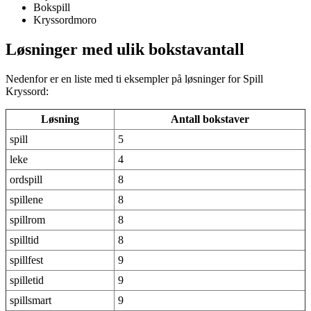
Bokspill
Kryssordmoro
Løsninger med ulik bokstavantall
Nedenfor er en liste med ti eksempler på løsninger for Spill
Kryssord:
Løsning
Antall bokstaver
spill
5
leke
4
ordspill
8
spillene
8
spillrom
8
spilltid
8
spillfest
9
spilletid
9
spillsmart
9