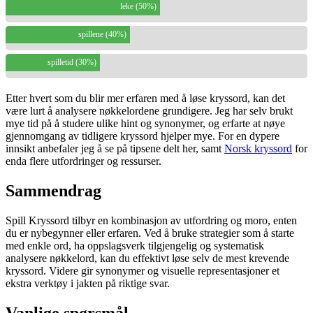
leke (50%)
spillene (40%)
spilletid (30%)
Etter hvert som du blir mer erfaren med å løse kryssord, kan det
være lurt å analysere nøkkelordene grundigere. Jeg har selv brukt
mye tid på å studere ulike hint og synonymer, og erfarte at nøye
gjennomgang av tidligere kryssord hjelper mye. For en dypere
innsikt anbefaler jeg å se på tipsene delt her, samt
Norsk kryssord
for
enda flere utfordringer og ressurser.
Sammendrag
Spill Kryssord tilbyr en kombinasjon av utfordring og moro, enten
du er nybegynner eller erfaren. Ved å bruke strategier som å starte
med enkle ord, ha oppslagsverk tilgjengelig og systematisk
analysere nøkkelord, kan du effektivt løse selv de mest krevende
kryssord. Videre gir synonymer og visuelle representasjoner et
ekstra verktøy i jakten på riktige svar.
Vanlige spørsmål