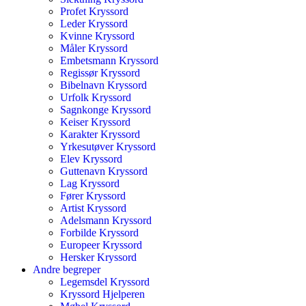
Profet Kryssord
Leder Kryssord
Kvinne Kryssord
Måler Kryssord
Embetsmann Kryssord
Regissør Kryssord
Bibelnavn Kryssord
Urfolk Kryssord
Sagnkonge Kryssord
Keiser Kryssord
Karakter Kryssord
Yrkesutøver Kryssord
Elev Kryssord
Guttenavn Kryssord
Lag Kryssord
Fører Kryssord
Artist Kryssord
Adelsmann Kryssord
Forbilde Kryssord
Europeer Kryssord
Hersker Kryssord
Andre begreper
Legemsdel Kryssord
Kryssord Hjelperen