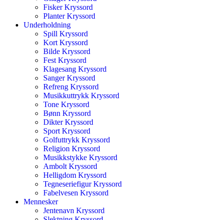
Fisker Kryssord
Planter Kryssord
Underholdning
Spill Kryssord
Kort Kryssord
Bilde Kryssord
Fest Kryssord
Klagesang Kryssord
Sanger Kryssord
Refreng Kryssord
Musikkuttrykk Kryssord
Tone Kryssord
Bønn Kryssord
Dikter Kryssord
Sport Kryssord
Golfuttrykk Kryssord
Religion Kryssord
Musikkstykke Kryssord
Ambolt Kryssord
Helligdom Kryssord
Tegneseriefigur Kryssord
Fabelvesen Kryssord
Mennesker
Jentenavn Kryssord
Slektning Kryssord