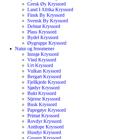
Gresk Øy Kryssord
Land I Afrika Kryssord
Finsk By Kryssord
Svensk By Kryssord
Delstat Kryssord
Plass Kryssord
Bydel Kryssord
Øygruppe Kryssord
Natur og fenomener
Innsjø Kryssord
Vind Kryssord
Urt Kryssord
Vulkan Kryssord
Bergart Kryssord
Fjellkjede Kryssord
Sjødyr Kryssord
Bukt Kryssord
Stjerne Kryssord
Busk Kryssord
Papegøye Kryssord
Primat Kryssord
Rovdyr Kryssord
Antilope Kryssord
Husdyr Kryssord
Gnager Kryssord