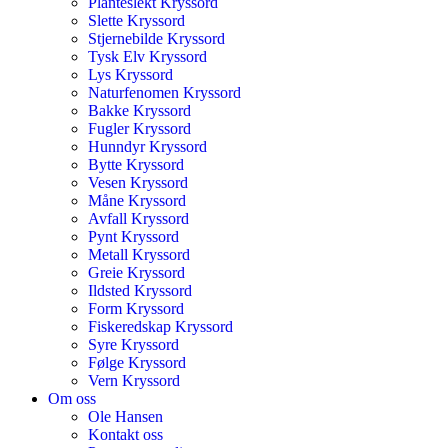
Planteslekt Kryssord
Slette Kryssord
Stjernebilde Kryssord
Tysk Elv Kryssord
Lys Kryssord
Naturfenomen Kryssord
Bakke Kryssord
Fugler Kryssord
Hunndyr Kryssord
Bytte Kryssord
Vesen Kryssord
Måne Kryssord
Avfall Kryssord
Pynt Kryssord
Metall Kryssord
Greie Kryssord
Ildsted Kryssord
Form Kryssord
Fiskeredskap Kryssord
Syre Kryssord
Følge Kryssord
Vern Kryssord
Om oss
Ole Hansen
Kontakt oss