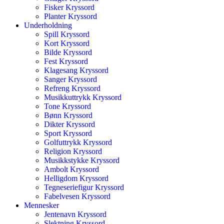
Fisker Kryssord
Planter Kryssord
Underholdning
Spill Kryssord
Kort Kryssord
Bilde Kryssord
Fest Kryssord
Klagesang Kryssord
Sanger Kryssord
Refreng Kryssord
Musikkuttrykk Kryssord
Tone Kryssord
Bønn Kryssord
Dikter Kryssord
Sport Kryssord
Golfuttrykk Kryssord
Religion Kryssord
Musikkstykke Kryssord
Ambolt Kryssord
Helligdom Kryssord
Tegneseriefigur Kryssord
Fabelvesen Kryssord
Mennesker
Jentenavn Kryssord
Slektning Kryssord