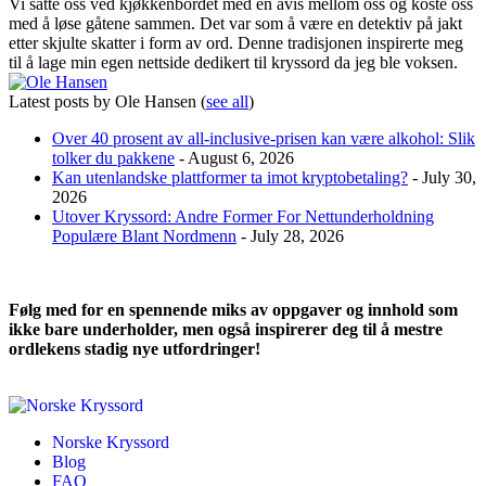
Vi satte oss ved kjøkkenbordet med en avis mellom oss og koste oss
med å løse gåtene sammen. Det var som å være en detektiv på jakt
etter skjulte skatter i form av ord. Denne tradisjonen inspirerte meg
til å lage min egen nettside dedikert til kryssord da jeg ble voksen.
Latest posts by Ole Hansen
(
see all
)
Over 40 prosent av all-inclusive-prisen kan være alkohol: Slik
tolker du pakkene
- August 6, 2026
Kan utenlandske plattformer ta imot kryptobetaling?
- July 30,
2026
Utover Kryssord: Andre Former For Nettunderholdning
Populære Blant Nordmenn
- July 28, 2026
Følg med for en spennende miks av oppgaver og innhold som
ikke bare underholder, men også inspirerer deg til å mestre
ordlekens stadig nye utfordringer!
Norske Kryssord
Blog
FAQ