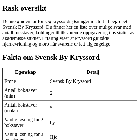
Rask oversikt
Denne guiden tar for seg kryssordsløsninger relatert til begrepet
Svensk By Kryssord. Du finner her en liste over mulige svar med
antall bokstaver, koblinger til tilsvarende oppgaver og tips støttet av
akademiske studier. Erfaring viser at kryssord gir både
hjernevridning og moro når svarene er lett tilgjengelige.
Fakta om Svensk By Kryssord
Egenskap
Detalj
Emne
Svensk By Kryssord
Antall bokstaver
2
(min)
Antall bokstaver
5
(maks)
Vanlig løsning for 2
by
bokstaver
Vanlig løsning for 3
Hjo
bokstaver