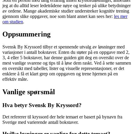
Som en person med lang erfaring innen kryssordløsninger, anbefaler
jeg at du alltid leser ledetrådene nøye og tenker på ulike betydninger
av ordene. Mange akademiske studier understreker kognitiv trening
gjennom slike oppgaver, noe som blant annet kan sees her:
les mer
om studien
.
Oppsummering
Svensk By Kryssord tilbyr et spennende utvalg av løsninger med
variasjoner i antall bokstaver. Enten du støter på en oppgave med 2,
3, 4 eller 5 bokstaver, har denne guiden gitt deg en oversikt over de
mest vanlige svarene og tips til å løse dem raskt. Ved å sette sammen
en oversikt med tabeller, lister og visuelle representasjoner, er det
enklere å få et klart grep om oppgaven og trene hjernen på en
effektiv måte.
Vanlige spørsmål
Hva betyr Svensk By Kryssord?
Det refererer til kryssord der hele temaet er basert på bynavn fra
Sverige med varierende antall bokstaver.
Hvilke løsninger er vanlige for dette temaet?