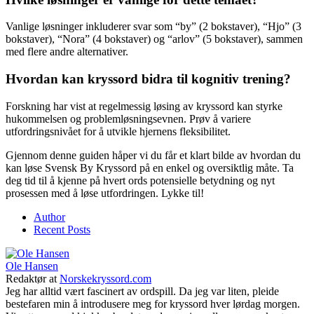
Vanlige løsninger inkluderer svar som “by” (2 bokstaver), “Hjo” (3
bokstaver), “Nora” (4 bokstaver) og “arlov” (5 bokstaver), sammen
med flere andre alternativer.
Hvordan kan kryssord bidra til kognitiv trening?
Forskning har vist at regelmessig løsing av kryssord kan styrke
hukommelsen og problemløsningsevnen. Prøv å variere
utfordringsnivået for å utvikle hjernens fleksibilitet.
Gjennom denne guiden håper vi du får et klart bilde av hvordan du
kan løse Svensk By Kryssord på en enkel og oversiktlig måte. Ta
deg tid til å kjenne på hvert ords potensielle betydning og nyt
prosessen med å løse utfordringen. Lykke til!
Author
Recent Posts
Ole Hansen
Redaktør
at
Norskekryssord.com
Jeg har alltid vært fascinert av ordspill. Da jeg var liten, pleide
bestefaren min å introdusere meg for kryssord hver lørdag morgen.