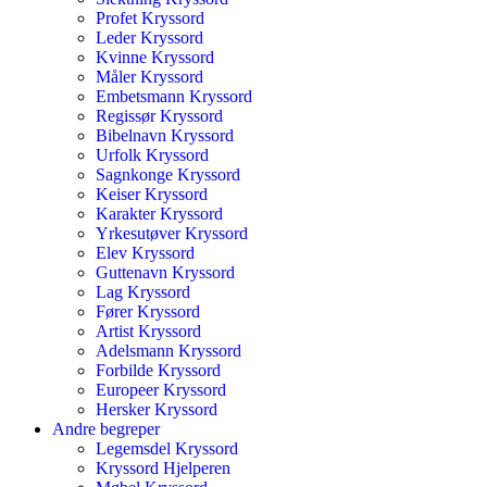
Profet Kryssord
Leder Kryssord
Kvinne Kryssord
Måler Kryssord
Embetsmann Kryssord
Regissør Kryssord
Bibelnavn Kryssord
Urfolk Kryssord
Sagnkonge Kryssord
Keiser Kryssord
Karakter Kryssord
Yrkesutøver Kryssord
Elev Kryssord
Guttenavn Kryssord
Lag Kryssord
Fører Kryssord
Artist Kryssord
Adelsmann Kryssord
Forbilde Kryssord
Europeer Kryssord
Hersker Kryssord
Andre begreper
Legemsdel Kryssord
Kryssord Hjelperen