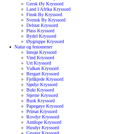
Gresk Øy Kryssord
Land I Afrika Kryssord
Finsk By Kryssord
Svensk By Kryssord
Delstat Kryssord
Plass Kryssord
Bydel Kryssord
Øygruppe Kryssord
Natur og fenomener
Innsjø Kryssord
Vind Kryssord
Urt Kryssord
Vulkan Kryssord
Bergart Kryssord
Fjellkjede Kryssord
Sjødyr Kryssord
Bukt Kryssord
Stjerne Kryssord
Busk Kryssord
Papegøye Kryssord
Primat Kryssord
Rovdyr Kryssord
Antilope Kryssord
Husdyr Kryssord
Gnager Kryssord