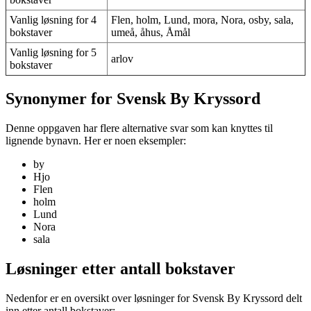
Vanlig løsning for 4
Flen, holm, Lund, mora, Nora, osby, sala,
bokstaver
umeå, åhus, Åmål
Vanlig løsning for 5
arlov
bokstaver
Synonymer for Svensk By Kryssord
Denne oppgaven har flere alternative svar som kan knyttes til
lignende bynavn. Her er noen eksempler:
by
Hjo
Flen
holm
Lund
Nora
sala
Løsninger etter antall bokstaver
Nedenfor er en oversikt over løsninger for Svensk By Kryssord delt
inn etter antall bokstaver: