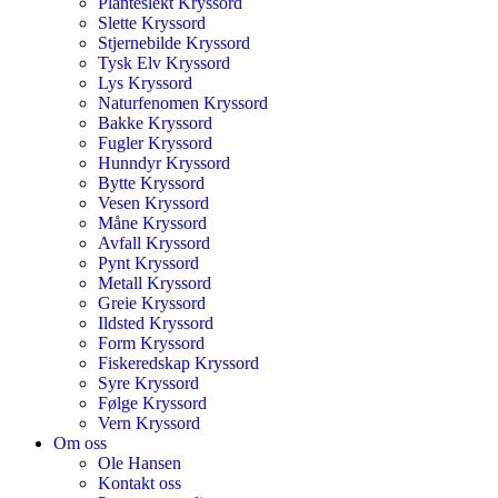
Planteslekt Kryssord
Slette Kryssord
Stjernebilde Kryssord
Tysk Elv Kryssord
Lys Kryssord
Naturfenomen Kryssord
Bakke Kryssord
Fugler Kryssord
Hunndyr Kryssord
Bytte Kryssord
Vesen Kryssord
Måne Kryssord
Avfall Kryssord
Pynt Kryssord
Metall Kryssord
Greie Kryssord
Ildsted Kryssord
Form Kryssord
Fiskeredskap Kryssord
Syre Kryssord
Følge Kryssord
Vern Kryssord
Om oss
Ole Hansen
Kontakt oss