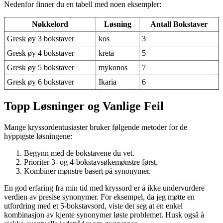
Nedenfor finner du en tabell med noen eksempler:
Nøkkelord
Løsning
Antall Bokstaver
Gresk øy 3 bokstaver
kos
3
Gresk øy 4 bokstaver
kreta
5
Gresk øy 5 bokstaver
mykonos
7
Gresk øy 6 bokstaver
Ikaria
6
Topp Løsninger og Vanlige Feil
Mange kryssordentusiaster bruker følgende metoder for de
hyppigste løsningene:
Begynn med de bokstavene du vet.
Prioriter 3- og 4-bokstavsøkemønstre først.
Kombiner mønstre basert på synonymer.
En god erfaring fra min tid med kryssord er å ikke undervurdere
verdien av presise synonymer. For eksempel, da jeg møtte en
utfordring med et 5-bokstavsord, viste det seg at en enkel
kombinasjon av kjente synonymer løste problemet. Husk også å