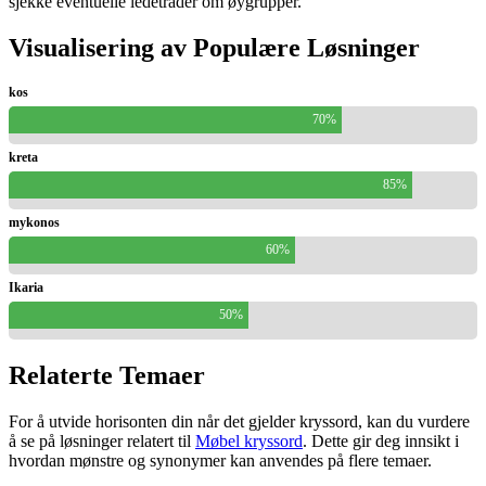
sjekke eventuelle ledetråder om øygrupper.
Visualisering av Populære Løsninger
kos
70%
kreta
85%
mykonos
60%
Ikaria
50%
Relaterte Temaer
For å utvide horisonten din når det gjelder kryssord, kan du vurdere
å se på løsninger relatert til
Møbel kryssord
. Dette gir deg innsikt i
hvordan mønstre og synonymer kan anvendes på flere temaer.