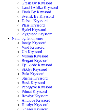
Gresk Øy Kryssord
Land I Afrika Kryssord
Finsk By Kryssord
Svensk By Kryssord
Delstat Kryssord
Plass Kryssord
Bydel Kryssord
Øygruppe Kryssord
Natur og fenomener
Innsjø Kryssord
Vind Kryssord
Urt Kryssord
Vulkan Kryssord
Bergart Kryssord
Fjellkjede Kryssord
Sjødyr Kryssord
Bukt Kryssord
Stjerne Kryssord
Busk Kryssord
Papegøye Kryssord
Primat Kryssord
Rovdyr Kryssord
Antilope Kryssord
Husdyr Kryssord
Gnager Kryssord