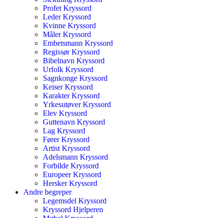
Profet Kryssord
Leder Kryssord
Kvinne Kryssord
Måler Kryssord
Embetsmann Kryssord
Regissør Kryssord
Bibelnavn Kryssord
Urfolk Kryssord
Sagnkonge Kryssord
Keiser Kryssord
Karakter Kryssord
Yrkesutøver Kryssord
Elev Kryssord
Guttenavn Kryssord
Lag Kryssord
Fører Kryssord
Artist Kryssord
Adelsmann Kryssord
Forbilde Kryssord
Europeer Kryssord
Hersker Kryssord
Andre begreper
Legemsdel Kryssord
Kryssord Hjelperen