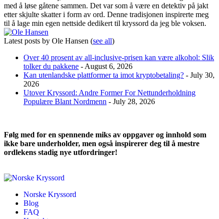
med å løse gåtene sammen. Det var som å være en detektiv på jakt
etter skjulte skatter i form av ord. Denne tradisjonen inspirerte meg
til å lage min egen nettside dedikert til kryssord da jeg ble voksen.
Latest posts by Ole Hansen
(
see all
)
Over 40 prosent av all-inclusive-prisen kan være alkohol: Slik
tolker du pakkene
- August 6, 2026
Kan utenlandske plattformer ta imot kryptobetaling?
- July 30,
2026
Utover Kryssord: Andre Former For Nettunderholdning
Populære Blant Nordmenn
- July 28, 2026
Følg med for en spennende miks av oppgaver og innhold som
ikke bare underholder, men også inspirerer deg til å mestre
ordlekens stadig nye utfordringer!
Norske Kryssord
Blog
FAQ