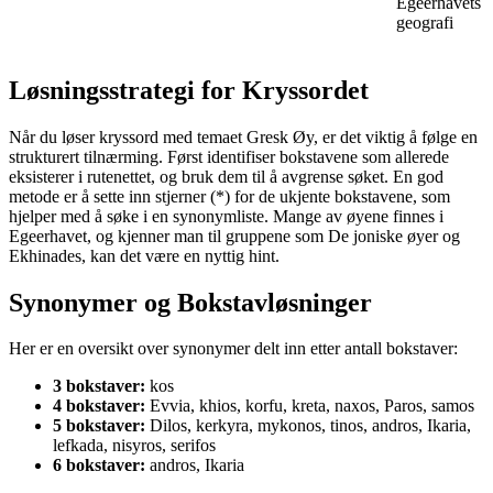
Egeerhavets
geografi
Løsningsstrategi for Kryssordet
Når du løser kryssord med temaet Gresk Øy, er det viktig å følge en
strukturert tilnærming. Først identifiser bokstavene som allerede
eksisterer i rutenettet, og bruk dem til å avgrense søket. En god
metode er å sette inn stjerner (*) for de ukjente bokstavene, som
hjelper med å søke i en synonymliste. Mange av øyene finnes i
Egeerhavet, og kjenner man til gruppene som De joniske øyer og
Ekhinades, kan det være en nyttig hint.
Synonymer og Bokstavløsninger
Her er en oversikt over synonymer delt inn etter antall bokstaver:
3 bokstaver:
kos
4 bokstaver:
Evvia, khios, korfu, kreta, naxos, Paros, samos
5 bokstaver:
Dilos, kerkyra, mykonos, tinos, andros, Ikaria,
lefkada, nisyros, serifos
6 bokstaver:
andros, Ikaria