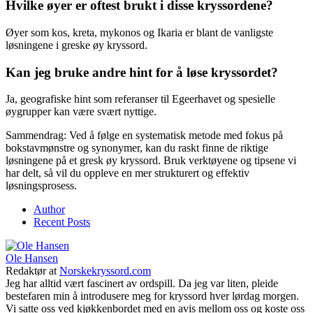
Hvilke øyer er oftest brukt i disse kryssordene?
Øyer som kos, kreta, mykonos og Ikaria er blant de vanligste
løsningene i greske øy kryssord.
Kan jeg bruke andre hint for å løse kryssordet?
Ja, geografiske hint som referanser til Egeerhavet og spesielle
øygrupper kan være svært nyttige.
Sammendrag: Ved å følge en systematisk metode med fokus på
bokstavmønstre og synonymer, kan du raskt finne de riktige
løsningene på et gresk øy kryssord. Bruk verktøyene og tipsene vi
har delt, så vil du oppleve en mer strukturert og effektiv
løsningsprosess.
Author
Recent Posts
Ole Hansen
Redaktør
at
Norskekryssord.com
Jeg har alltid vært fascinert av ordspill. Da jeg var liten, pleide
bestefaren min å introdusere meg for kryssord hver lørdag morgen.
Vi satte oss ved kjøkkenbordet med en avis mellom oss og koste oss