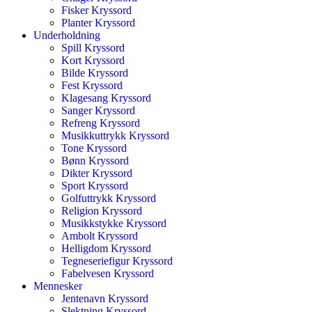
Fisker Kryssord
Planter Kryssord
Underholdning
Spill Kryssord
Kort Kryssord
Bilde Kryssord
Fest Kryssord
Klagesang Kryssord
Sanger Kryssord
Refreng Kryssord
Musikkuttrykk Kryssord
Tone Kryssord
Bønn Kryssord
Dikter Kryssord
Sport Kryssord
Golfuttrykk Kryssord
Religion Kryssord
Musikkstykke Kryssord
Ambolt Kryssord
Helligdom Kryssord
Tegneseriefigur Kryssord
Fabelvesen Kryssord
Mennesker
Jentenavn Kryssord
Slektning Kryssord